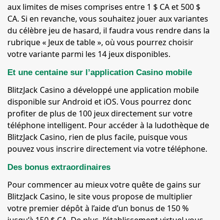
aux limites de mises comprises entre 1 $ CA et 500 $
CA. Si en revanche, vous souhaitez jouer aux variantes
du célèbre jeu de hasard, il faudra vous rendre dans la
rubrique « Jeux de table », où vous pourrez choisir
votre variante parmi les 14 jeux disponibles.
Et une centaine sur l’application Casino mobile
BlitzJack Casino a développé une application mobile
disponible sur Android et iOS. Vous pourrez donc
profiter de plus de 100 jeux directement sur votre
téléphone intelligent. Pour accéder à la ludothèque de
BlitzJack Casino, rien de plus facile, puisque vous
pouvez vous inscrire directement via votre téléphone.
Des bonus extraordinaires
Pour commencer au mieux votre quête de gains sur
BlitzJack Casino, le site vous propose de multiplier
votre premier dépôt à l’aide d’un bonus de 150 %