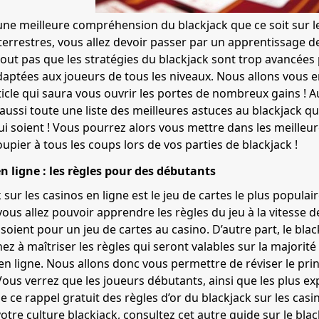
une meilleure compréhension du blackjack que ce soit sur 
terrestres, vous allez devoir passer par un apprentissage de
out pas que les stratégies du blackjack sont trop avancées p
adaptées aux
joueurs de tous les niveaux
. Nous allons vous 
ticle qui saura vous ouvrir les portes de nombreux gains ! 
ussi toute une liste des meilleures astuces au blackjack qui 
ui soient ! Vous pourrez alors vous mettre dans les meilleur
oupier à tous les coups lors de vos parties de blackjack !
n ligne : les règles pour des débutants
 sur les casinos en ligne est le jeu de cartes le plus populai
vous allez pouvoir apprendre
les règles du jeu
à la vitesse de
soient pour un jeu de cartes au casino. D’autre part, le blackj
ez à maîtriser les règles qui seront valables sur la majorité
 en ligne. Nous allons donc vous permettre de réviser le pr
 Vous verrez que les joueurs débutants, ainsi que les plus 
e ce rappel gratuit des règles d’or du blackjack sur les casi
otre culture blackjack, consultez cet autre guide sur le
blac