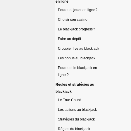
en ligne
Pourquoi jouer en ligne?
Choisir son casino
Le blackjack progressif
Faire un dépôt
Croupier live au blackjack
Les bonus au blackjack
Pourquoi le blackjack en
ligne ?
Règles et stratégies au
blackjack
Le True Count
Les actions au blackjack
Stratégies du blackjack
Règles du blackjack