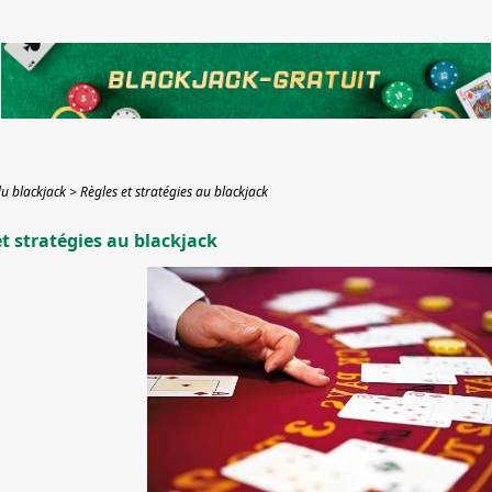
u blackjack
Règles et stratégies au blackjack
et stratégies au blackjack