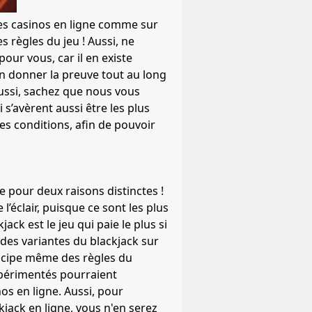
les casinos en ligne comme sur
s règles du jeu ! Aussi, ne
our vous, car il en existe
en donner la preuve tout au long
Aussi, sachez que nous vous
s’avèrent aussi être les plus
es conditions, afin de pouvoir
re pour deux raisons distinctes !
 l’éclair, puisque ce sont les plus
ack est le jeu qui paie le plus si
 des variantes du blackjack sur
incipe même des règles du
expérimentés pourraient
nos en ligne. Aussi, pour
kjack en ligne
, vous n'en serez