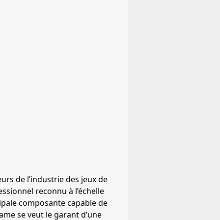
urs de l’industrie
des jeux de
essionnel reconnu à l’échelle
ncipale composante capable de
ame se veut le garant d’une