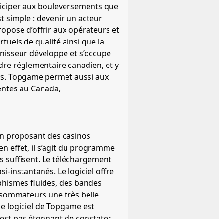
rticiper aux bouleversements que
t simple : devenir un acteur
ropose d’offrir aux opérateurs et
uels de qualité ainsi que la
urnisseur développe et s’occupe
dre réglementaire canadien, et y
ys. Topgame permet aussi aux
entes au Canada,
n proposant des casinos
en effet, il s’agit du programme
es suffisent. Le téléchargement
si-instantanés. Le logiciel offre
phismes fluides, des bandes
nsommateurs une très belle
le logiciel de Topgame est
’est pas étonnant de constater