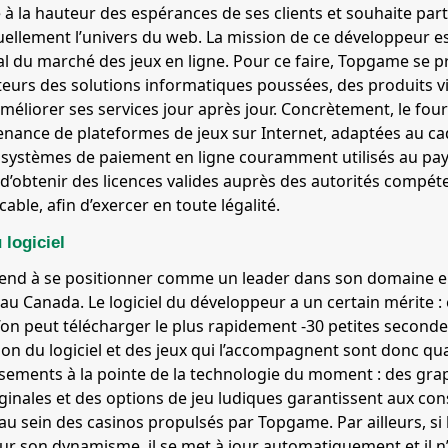
 à la hauteur des espérances de ses clients et souhaite pa
uellement l’univers du web. La mission de ce développeur es
al du marché des jeux en ligne. Pour ce faire, Topgame se p
rs des solutions informatiques poussées, des produits virt
améliorer ses services jour après jour. Concrètement, le fo
enance de plateformes de jeux sur Internet, adaptées au ca
 systèmes de paiement en ligne couramment utilisés au pa
d’obtenir des licences valides auprès des autorités compét
cable, afin d’exercer en toute légalité.
 logiciel
end à se positionner comme un leader dans son domaine e
 au Canada. Le logiciel du développeur a un certain mérite : 
l’on peut télécharger le plus rapidement -30 petites second
ation du logiciel et des jeux qui l’accompagnent sont donc qua
ssements à la pointe de la technologie du moment : des gra
ginales et des options de jeu ludiques garantissent aux co
au sein des casinos propulsés par Topgame. Par ailleurs, si 
r son dynamisme, il se met à jour automatiquement et il n