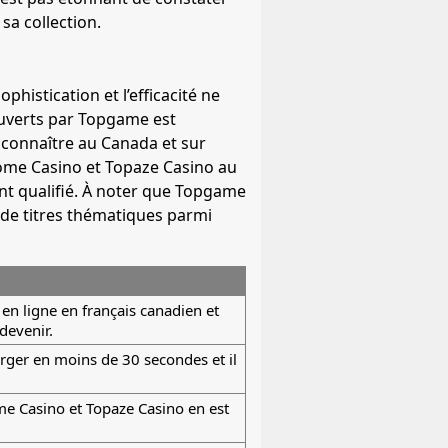
sa collection.
histication et l’efficacité ne
couverts par Topgame est
 connaître au Canada et sur
Rome Casino et Topaze Casino au
t qualifié. À noter que Topgame
e de titres thématiques parmi
n ligne en français canadien et
 devenir.
rger en moins de 30 secondes et il
me Casino et Topaze Casino en est