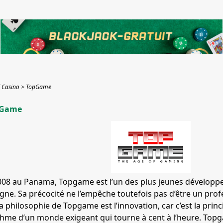
l Casino
TopGame
pGame
08 au Panama, Topgame est l’un des plus jeunes
développe
igne. Sa précocité ne l’empêche toutefois pas d’être un prof
a philosophie de Topgame est l’innovation, car c’est la pri
ythme d’un monde exigeant qui tourne à cent à l’heure. Topg