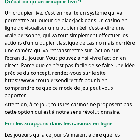
Qu’est ce qu’un croupier live ?
Un croupier live, c’est en réalité un système qui va
permettre au joueur de blackjack dans un casino en
ligne de visualiser un croupier réel, c’est-à-dire une
vraie personne, qui va tout simplement effectuer les
actions d’un croupier classique de casino mais derrière
une caméra qui va retransmettre sur l’action sur
l’écran du joueur. Vous pouvez ainsi vivre l’action en
direct. Parce que ce n'est pas facile de se faire une idée
précise du concept, rendez-vous sur le site
https://www.croupiersendirect.fr
pour bien
comprendre ce que ce mode de jeu peut vous
apporter.
Attention, à ce jour, tous les casinos ne proposent pas
cette option qui est à notre sens révolutionnaire.
Fini les soupçons dans les casinos en ligne
Les joueurs qui à ce jour s’aimaient à dire que les