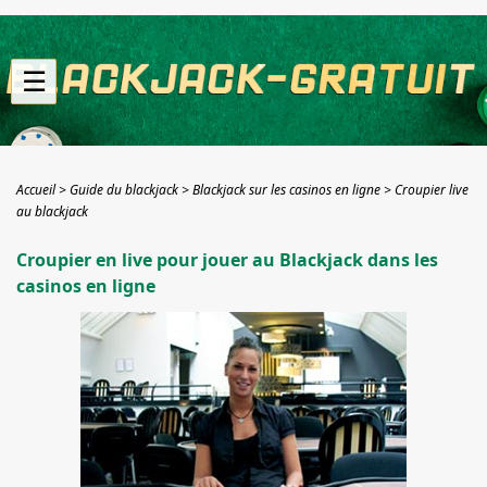
☰
Accueil
Guide du blackjack
Blackjack sur les casinos en ligne
Croupier live
au blackjack
Croupier en live pour jouer au Blackjack dans les
casinos en ligne