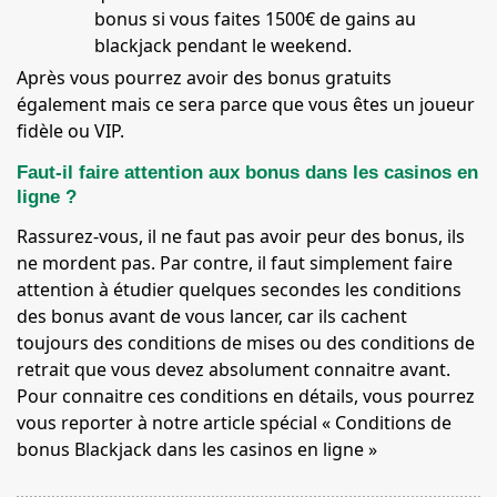
bonus si vous faites 1500€ de gains au
blackjack pendant le weekend.
Après vous pourrez avoir des bonus gratuits
également mais ce sera parce que vous êtes un joueur
fidèle ou VIP.
Faut-il faire attention aux bonus dans les casinos en
ligne ?
Rassurez-vous, il ne faut pas avoir peur des bonus, ils
ne mordent pas. Par contre, il faut simplement faire
attention à étudier quelques secondes les conditions
des bonus avant de vous lancer, car ils cachent
toujours des conditions de mises ou des conditions de
retrait que vous devez absolument connaitre avant.
Pour connaitre ces conditions en détails, vous pourrez
vous reporter à notre article spécial « Conditions de
bonus Blackjack
dans les casinos en ligne »